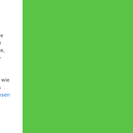
ie
e
e,
-
 wie
s
esen