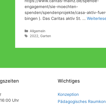
https://www.caritas-mainz.de/spende-
engagement/sie-moechten-
spenden/spendenprojekte/casa-aktiv-fuer
bingen ). Das Caritas aktiv St. …
Weiterles
Kategorien
Allgemein
Schlagwörter
2022
,
Garten
gszeiten
Wichtiges
z
Konzeption
 16:00 Uhr
Pädagogisches Raumkon