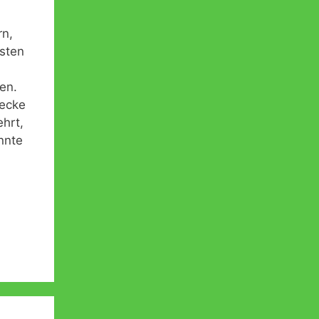
rn,
sten
en.
hecke
ehrt,
nnte