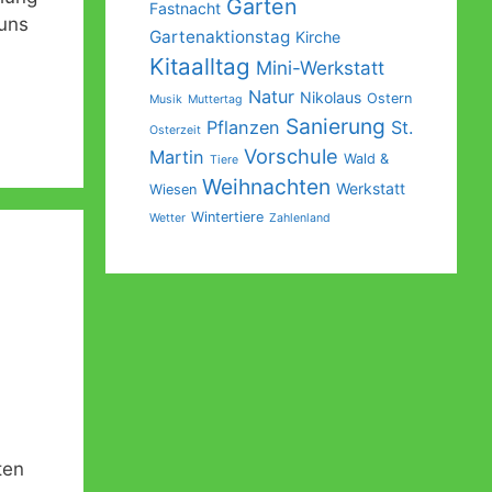
Garten
Fastnacht
 uns
Gartenaktionstag
Kirche
Kitaalltag
Mini-Werkstatt
Natur
Nikolaus
Ostern
Musik
Muttertag
Sanierung
Pflanzen
St.
Osterzeit
Vorschule
Martin
Wald &
Tiere
Weihnachten
Werkstatt
Wiesen
Wintertiere
Wetter
Zahlenland
ten