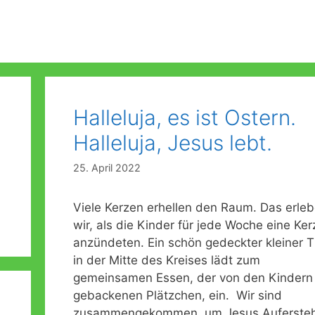
Eingewöhnungskonzept
Bibelstunde
Gartenkinder Konzept
Erntedank
Bodenentdecker
St. Martin
Halleluja, es ist Ostern.
Halleluja, Jesus lebt.
25. April 2022
Viele Kerzen erhellen den Raum. Das erle
wir, als die Kinder für jede Woche eine Ker
anzündeten. Ein schön gedeckter kleiner T
in der Mitte des Kreises lädt zum
gemeinsamen Essen, der von den Kindern
gebackenen Plätzchen, ein. Wir sind
zusammengekommen, um Jesus Auferste