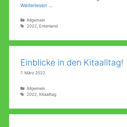
Weiterlesen …
Kategorien
Allgemein
Schlagwörter
2022
,
Entenland
Einblicke in den Kitaalltag!
7. März 2022
Kategorien
Allgemein
Schlagwörter
2022
,
Kitaalltag