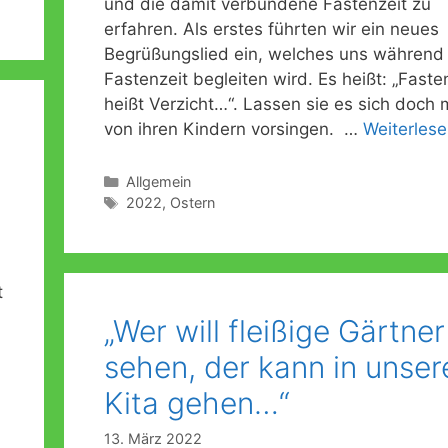
und die damit verbundene Fastenzeit zu
erfahren. Als erstes führten wir ein neues
Begrüßungslied ein, welches uns während
Fastenzeit begleiten wird. Es heißt: „Faste
heißt Verzicht…“. Lassen sie es sich doch 
von ihren Kindern vorsingen. …
Weiterles
Kategorien
Allgemein
Schlagwörter
2022
,
Ostern
t
„Wer will fleißige Gärtner
sehen, der kann in unser
Kita gehen…“
13. März 2022