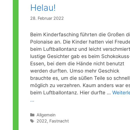
Helau!
28. Februar 2022
Beim Kinderfasching führten die Großen d
Polonaise an. Die Kinder hatten viel Freud
beim Luftballontanz und leicht verschmiert
n
lustige Gesichter gab es beim Schokokuss
Essen, bei dem die Hände nicht benutzt
werden durften. Umso mehr Geschick
brauchte es, um die süßen Teile so schnell
möglich zu verzehren. Kaum anders war e
beim Luftballontanz. Hier durfte …
Weiterl
…
Kategorien
Allgemein
Schlagwörter
2022
,
Fastnacht