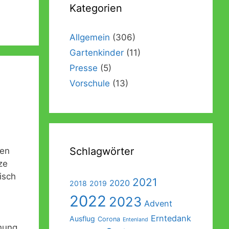
Kategorien
Förderverein
Galerie
Abschlussausflug der Vorschulkinder
Beschwerde- und Anregungsmanagement
Außengelände
Abschlussgottesdienst der Vorschulkinder
Allgemein
(306)
Gartenkinder
(11)
Ein Garten für Kinder – Das Konzept
Sonos
Presse
(5)
Einweihung der Räumlichkeiten
Vorschule
(13)
Einweihung des Außengeländes
Schlagwörter
ben
ze
isch
2021
2020
2018
2019
2022
2023
Advent
Erntedank
Ausflug
Corona
Entenland
hung