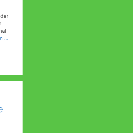
 der
n
mal
en …
e