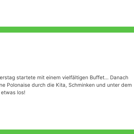
Eingewöhnungskonzept
Bibelstunde
Gartenkinder Konzept
Erntedank
Bodenentdecker
St. Martin
stag startete mit einem vielfältigen Buffet… Danach
ne Polonaise durch die Kita, Schminken und unter dem
etwas los!