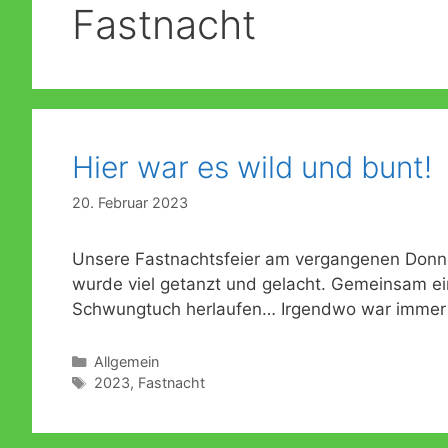
Fastnacht
Formulare
Konzeption der KiTa
Lesemaus trifft Leseratte
Öffentlichkeitsarbeit
Notfallplan für personelle Engpässe
Dreistufiges Bildungskonzept
Fragen und Antworten zur Praxis der Offenen Arbeit
Hier war es wild und bunt!
Brandschutzmaßnahmen
20. Februar 2023
Unsere Fastnachtsfeier am vergangenen Donner
wurde viel getanzt und gelacht. Gemeinsam ei
Schwungtuch herlaufen… Irgendwo war immer 
Kategorien
Allgemein
Schlagwörter
2023
,
Fastnacht