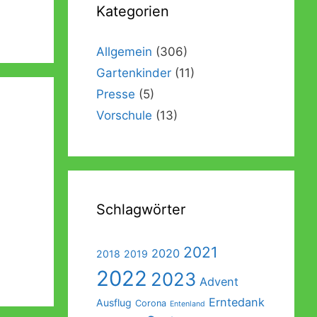
Kategorien
Förderverein
Galerie
Abschlussausflug der Vorschulkinder
Beschwerde- und Anregungsmanagement
Außengelände
Abschlussgottesdienst der Vorschulkinder
Allgemein
(306)
Gartenkinder
(11)
Ein Garten für Kinder – Das Konzept
Sonos
Presse
(5)
Einweihung der Räumlichkeiten
Vorschule
(13)
Einweihung des Außengeländes
Schlagwörter
2021
2020
2018
2019
2022
2023
Advent
Erntedank
Ausflug
Corona
Entenland