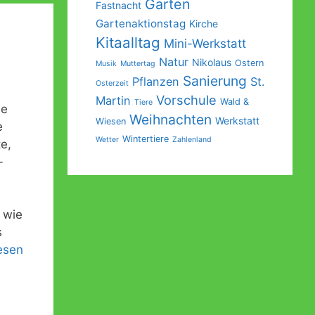
Garten
Fastnacht
Gartenaktionstag
Kirche
Kitaalltag
Mini-Werkstatt
Natur
Nikolaus
Ostern
Musik
Muttertag
Sanierung
Pflanzen
St.
Osterzeit
Vorschule
Martin
Wald &
Tiere
ie
Weihnachten
Werkstatt
Wiesen
e
Wintertiere
Wetter
Zahlenland
e,
-
 wie
s
esen