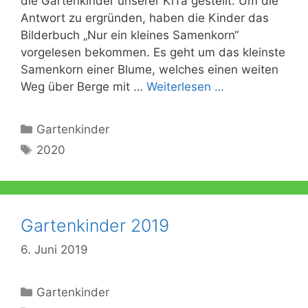
die Gartenkinder unserer KiTa gestellt. Um die
Antwort zu ergründen, haben die Kinder das
Bilderbuch „Nur ein kleines Samenkorn“
vorgelesen bekommen. Es geht um das kleinste
Samenkorn einer Blume, welches einen weiten
Weg über Berge mit …
Weiterlesen …
Kategorien
Gartenkinder
Schlagwörter
2020
Gartenkinder 2019
6. Juni 2019
Kategorien
Gartenkinder