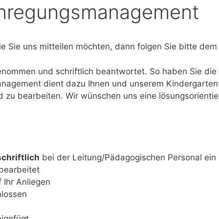
Anregungsmanagement
Eingewöhnungskonzept
Bibelstunde
Gartenkinder Konzept
Erntedank
Bodenentdecker
 Sie uns mitteilen möchten, dann folgen Sie bitte de
St. Martin
ommen und schriftlich beantwortet. So haben Sie die M
nagement dient dazu Ihnen und unserem Kindergarten
 zu bearbeiten. Wir wünschen uns eine lösungsorienti
schriftlich
bei der Leitung/Pädagogischen Personal ein
bearbeitet
f Ihr Anliegen
hlossen
igefügt.