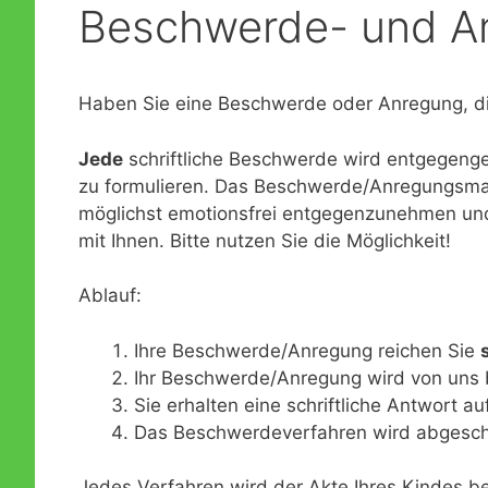
Beschwerde- und 
Formulare
Konzeption der KiTa
Lesemaus trifft Leseratte
Öffentlichkeitsarbeit
Notfallplan für personelle Engpässe
Haben Sie eine Beschwerde oder Anregung, die
Dreistufiges Bildungskonzept
Jede
schriftliche Beschwerde wird entgegengen
Fragen und Antworten zur Praxis der Offenen Arbeit
zu formulieren. Das Beschwerde/Anregungsma
Brandschutzmaßnahmen
möglichst emotionsfrei entgegenzunehmen und
mit Ihnen. Bitte nutzen Sie die Möglichkeit!
Ablauf:
Ihre Beschwerde/Anregung reichen Sie
Ihr Beschwerde/Anregung wird von uns 
Sie erhalten eine schriftliche Antwort au
Das Beschwerdeverfahren wird abgesc
Jedes Verfahren wird der Akte Ihres Kindes be