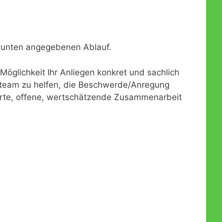
Förderverein
Galerie
Abschlussausflug der Vorschulkinder
Beschwerde- und Anregungsmanagement
Außengelände
Abschlussgottesdienst der Vorschulkinder
m unten angegebenen Ablauf.
Ein Garten für Kinder – Das Konzept
Sonos
öglichkeit Ihr Anliegen konkret und sachlich
Einweihung der Räumlichkeiten
team zu helfen, die Beschwerde/Anregung
Einweihung des Außengeländes
erte, offene, wertschätzende Zusammenarbeit