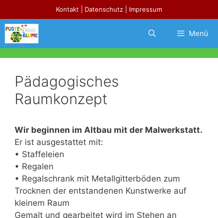
Zum
Kontakt
|
Datenschutz
|
Impressum
Inhalt
springen
Menü
Pädagogisches
Raumkonzept
Wir beginnen im Altbau mit der Malwerkstatt.
Er ist ausgestattet mit:
• Staffeleien
• Regalen
• Regalschrank mit Metallgitterböden zum
Trocknen der entstandenen Kunstwerke auf
kleinem Raum
Gemalt und gearbeitet wird im Stehen an