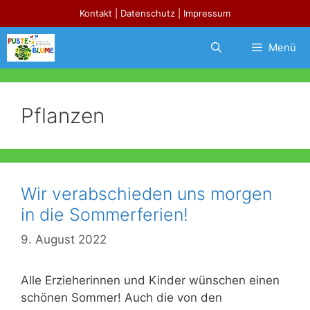
Zum
Kontakt
|
Datenschutz
|
Impressum
Inhalt
springen
Menü
Pflanzen
Wir verabschieden uns morgen
in die Sommerferien!
9. August 2022
Alle Erzieherinnen und Kinder wünschen einen
schönen Sommer! Auch die von den