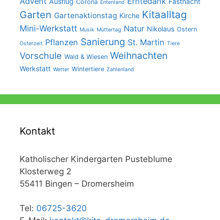
Advent
Erntedank
Ausflug
Fastnacht
Corona
Entenland
Kitaalltag
Garten
Gartenaktionstag
Kirche
Mini-Werkstatt
Natur
Nikolaus
Ostern
Musik
Muttertag
Sanierung
Pflanzen
St. Martin
Osterzeit
Tiere
Weihnachten
Vorschule
Wald & Wiesen
Werkstatt
Wintertiere
Wetter
Zahlenland
Kontakt
Katholischer Kindergarten Pusteblume
Klosterweg 2
55411 Bingen – Dromersheim
Tel:
06725-3620