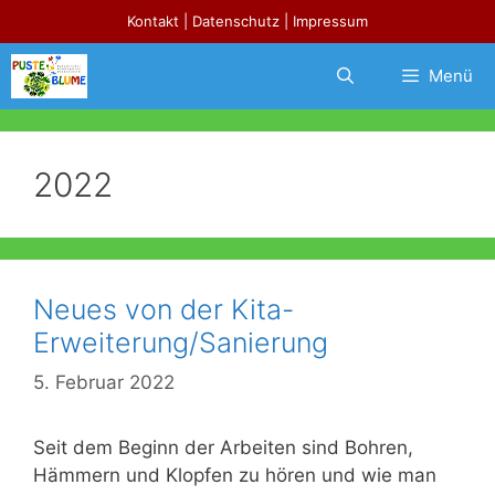
Zum
Kontakt
|
Datenschutz
|
Impressum
Inhalt
springen
Menü
2022
Neues von der Kita-
Erweiterung/Sanierung
5. Februar 2022
Seit dem Beginn der Arbeiten sind Bohren,
Hämmern und Klopfen zu hören und wie man