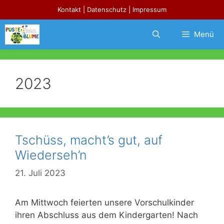
Zum
Kontakt
|
Datenschutz
|
Impressum
Inhalt
springen
Menü
2023
Tschüss, macht’s gut, auf
Wiederseh’n
21. Juli 2023
Am Mittwoch feierten unsere Vorschulkinder
ihren Abschluss aus dem Kindergarten! Nach