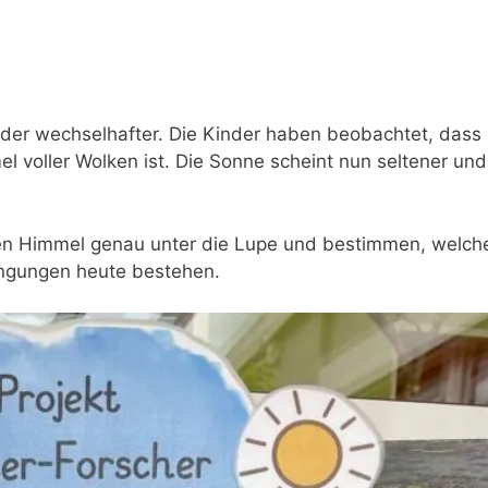
Eingewöhnungskonzept
Bibelstunde
Gartenkinder Konzept
Erntedank
Bodenentdecker
St. Martin
eder wechselhafter. Die Kinder haben beobachtet, dass
l voller Wolken ist. Die Sonne scheint nun seltener und
en Himmel genau unter die Lupe und bestimmen, welch
ngungen heute bestehen.