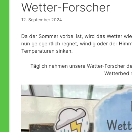
Wetter-Forscher
Formulare
Konzeption der KiTa
Lesemaus trifft Leseratte
12. September 2024
Öffentlichkeitsarbeit
Notfallplan für personelle Engpässe
Dreistufiges Bildungskonzept
Da der Sommer vorbei ist, wird das Wetter wi
Fragen und Antworten zur Praxis der Offenen Arbeit
nun gelegentlich regnet, windig oder der Himme
Temperaturen sinken.
Brandschutzmaßnahmen
Täglich nehmen unsere Wetter-Forscher d
Wetterbedi