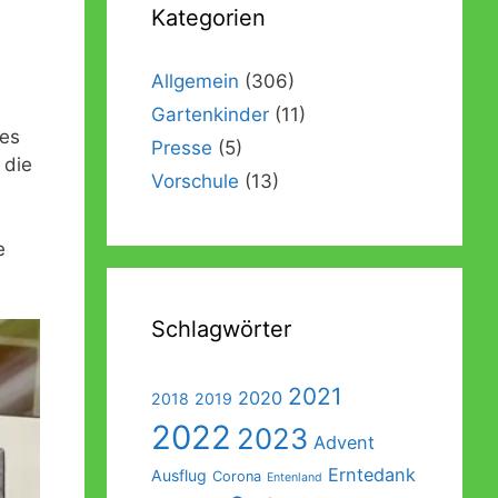
Kategorien
Förderverein
Galerie
Abschlussausflug der Vorschulkinder
Beschwerde- und Anregungsmanagement
Außengelände
Abschlussgottesdienst der Vorschulkinder
Allgemein
(306)
Gartenkinder
(11)
Ein Garten für Kinder – Das Konzept
Sonos
 es
Presse
(5)
Einweihung der Räumlichkeiten
 die
Vorschule
(13)
Einweihung des Außengeländes
e
Schlagwörter
2021
2020
2018
2019
2022
2023
Advent
Erntedank
Ausflug
Corona
Entenland