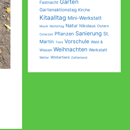
Garten
Fastnacht
Gartenaktionstag
Kirche
Kitaalltag
Mini-Werkstatt
Natur
Nikolaus
Ostern
Musik
Muttertag
Sanierung
Pflanzen
St.
Osterzeit
Vorschule
Martin
Wald &
Tiere
Weihnachten
Werkstatt
Wiesen
Wintertiere
Wetter
Zahlenland