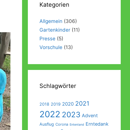
Kategorien
Förderverein
Galerie
Abschlussausflug der Vorschulkinder
Beschwerde- und Anregungsmanagement
Außengelände
Abschlussgottesdienst der Vorschulkinder
Allgemein
(306)
Gartenkinder
(11)
Ein Garten für Kinder – Das Konzept
Sonos
Presse
(5)
Einweihung der Räumlichkeiten
Vorschule
(13)
Einweihung des Außengeländes
Schlagwörter
2021
2020
2018
2019
2022
2023
Advent
Erntedank
Ausflug
Corona
Entenland