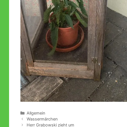
Kategorien
Allgemein
Wassermärchen
Herr Grabowski zieht um