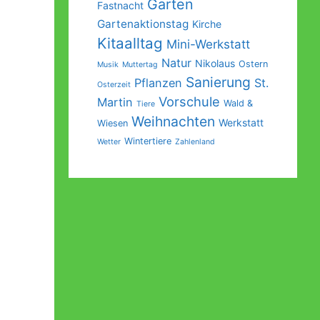
Garten
Fastnacht
Gartenaktionstag
Kirche
Kitaalltag
Mini-Werkstatt
Natur
Nikolaus
Ostern
Musik
Muttertag
Sanierung
Pflanzen
St.
Osterzeit
Vorschule
Martin
Wald &
Tiere
Weihnachten
Werkstatt
Wiesen
Wintertiere
Wetter
Zahlenland