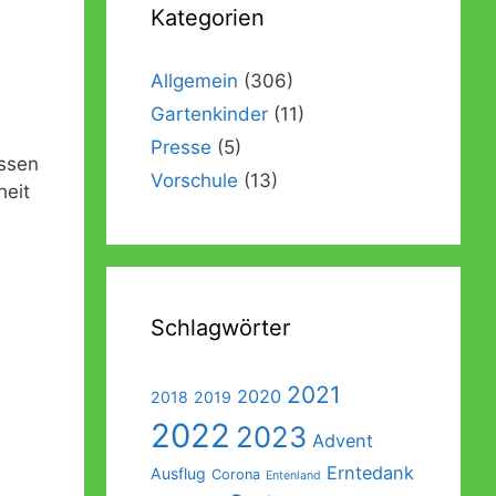
Kategorien
Förderverein
Galerie
Abschlussausflug der Vorschulkinder
Beschwerde- und Anregungsmanagement
Außengelände
Abschlussgottesdienst der Vorschulkinder
Allgemein
(306)
Gartenkinder
(11)
Ein Garten für Kinder – Das Konzept
Sonos
Presse
(5)
Einweihung der Räumlichkeiten
assen
Vorschule
(13)
heit
Einweihung des Außengeländes
Schlagwörter
2021
2020
2018
2019
2022
2023
Advent
Erntedank
Ausflug
Corona
Entenland