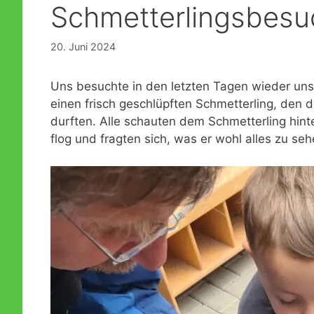
Schmetterlingsbesu
Formulare
Konzeption der KiTa
Lesemaus trifft Leseratte
20. Juni 2024
Öffentlichkeitsarbeit
Notfallplan für personelle Engpässe
Dreistufiges Bildungskonzept
Uns besuchte in den letzten Tagen wieder uns
Fragen und Antworten zur Praxis der Offenen Arbeit
einen frisch geschlüpften Schmetterling, den 
durften. Alle schauten dem Schmetterling hint
Brandschutzmaßnahmen
flog und fragten sich, was er wohl alles zu