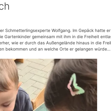
ch
Eingewöhnungskonzept
Bibelstunde
Gartenkinder Konzept
Erntedank
Bodenentdecker
St. Martin
er Schmetterlingsexperte Wolfgang. Im Gepäck hatte er
die Gartenkinder gemeinsam mit ihm in die Freiheit entl
erher, wie er durch das Außengelände hinaus in die Frei
 sehen bekommen und an welche Orte er gelangen würde…