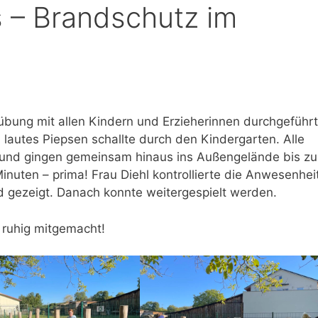
s – Brandschutz im
Eingewöhnungskonzept
Bibelstunde
Gartenkinder Konzept
Erntedank
Bodenentdecker
St. Martin
übung mit allen Kindern und Erzieherinnen durchgeführt
lautes Piepsen schallte durch den Kindergarten. Alle
 und gingen gemeinsam hinaus ins Außengelände bis zu
nuten – prima! Frau Diehl kontrollierte die Anwesenhei
 gezeigt. Danach konnte weitergespielt werden.
ruhig mitgemacht!