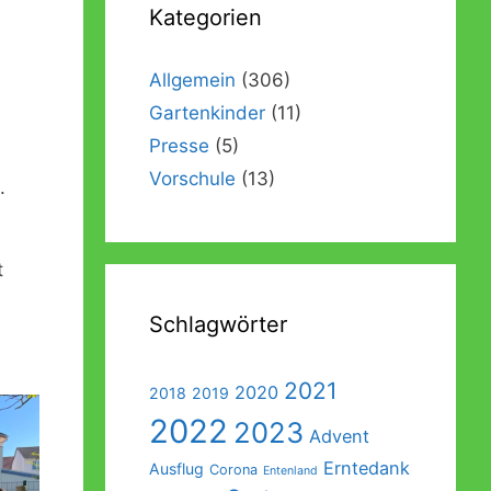
Kategorien
Förderverein
Galerie
Abschlussausflug der Vorschulkinder
Beschwerde- und Anregungsmanagement
Außengelände
Abschlussgottesdienst der Vorschulkinder
Allgemein
(306)
Gartenkinder
(11)
Ein Garten für Kinder – Das Konzept
Sonos
Presse
(5)
Einweihung der Räumlichkeiten
Vorschule
(13)
.
Einweihung des Außengeländes
t
Schlagwörter
2021
2020
2018
2019
2022
2023
Advent
Erntedank
Ausflug
Corona
Entenland