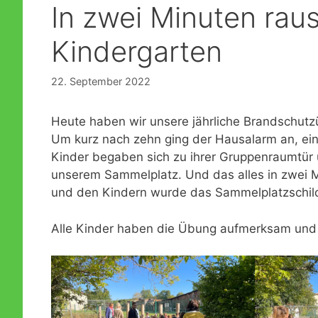
In zwei Minuten rau
Formulare
Konzeption der KiTa
Lesemaus trifft Leseratte
Kindergarten
Öffentlichkeitsarbeit
Notfallplan für personelle Engpässe
Dreistufiges Bildungskonzept
22. September 2022
Fragen und Antworten zur Praxis der Offenen Arbeit
Heute haben wir unsere jährliche Brandschutz
Brandschutzmaßnahmen
Um kurz nach zehn ging der Hausalarm an, ein 
Kinder begaben sich zu ihrer Gruppenraumtür
unserem Sammelplatz. Und das alles in zwei Mi
und den Kindern wurde das Sammelplatzschild
Alle Kinder haben die Übung aufmerksam und 