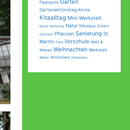
Garten
Fastnacht
Gartenaktionstag
Kirche
Kitaalltag
Mini-Werkstatt
Natur
Nikolaus
Ostern
Musik
Muttertag
Sanierung
Pflanzen
St.
Osterzeit
Vorschule
Martin
Wald &
Tiere
Weihnachten
Werkstatt
Wiesen
Wintertiere
Wetter
Zahlenland