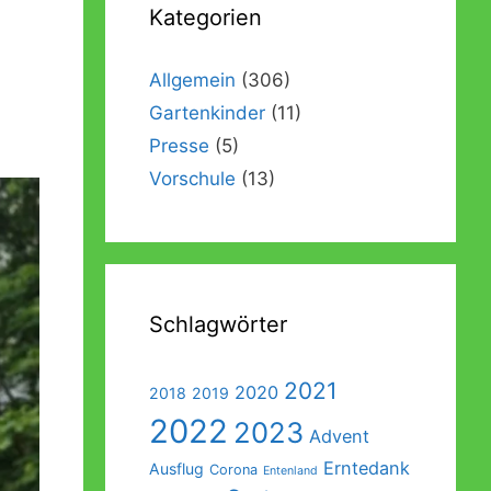
Kategorien
Förderverein
Galerie
Abschlussausflug der Vorschulkinder
Beschwerde- und Anregungsmanagement
Außengelände
Abschlussgottesdienst der Vorschulkinder
Allgemein
(306)
Gartenkinder
(11)
Ein Garten für Kinder – Das Konzept
Sonos
Presse
(5)
Einweihung der Räumlichkeiten
Vorschule
(13)
Einweihung des Außengeländes
Schlagwörter
2021
2020
2018
2019
2022
2023
Advent
Erntedank
Ausflug
Corona
Entenland