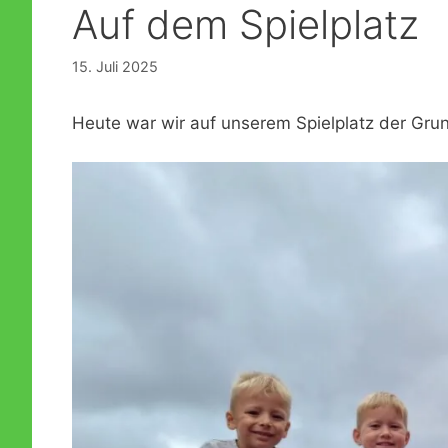
Auf dem Spielplatz
Formulare
Konzeption der KiTa
Lesemaus trifft Leseratte
15. Juli 2025
Öffentlichkeitsarbeit
Notfallplan für personelle Engpässe
Dreistufiges Bildungskonzept
Heute war wir auf unserem Spielplatz der Gru
Fragen und Antworten zur Praxis der Offenen Arbeit
Brandschutzmaßnahmen