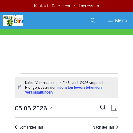
Zum
Kontakt
|
Datenschutz
|
Impressum
Inhalt
springen
Menü
Veranstaltungen
Keine Veranstaltungen für 5. Juni, 2026 vorgesehen.
für
Hier geht es zu den
nächsten bevorstehenden
H
Veranstaltungen
.
i
5.
n
w
05.06.2026
V
V
S
Juni,
e
T
u
e
i
e
D
a
s
2026
c
r
g
a
r
h
Vorheriger Tag
Nächster Tag
a
t
e