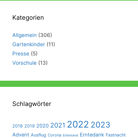
h
N
e
a
Kategorien
u
v
i
n
g
Allgemein
(306)
d
a
Gartenkinder
(11)
A
t
Presse
(5)
n
i
Vorschule
(13)
o
s
n
i
c
h
t
Schlagwörter
e
n
2022
2023
2021
2020
2018
2019
,
Advent
Erntedank
Ausflug
Fastnacht
Corona
Entenland