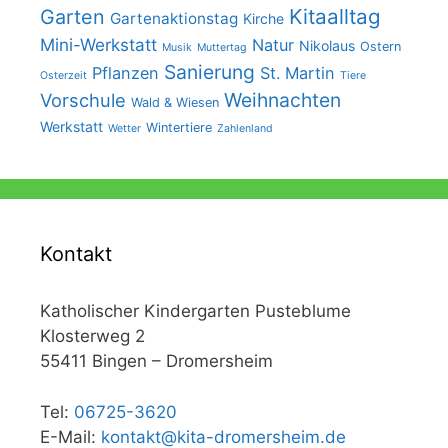
N
Kitaalltag
Garten
Gartenaktionstag
Kirche
a
Mini-Werkstatt
Natur
Nikolaus
Ostern
Musik
Muttertag
v
Sanierung
Pflanzen
St. Martin
Osterzeit
Tiere
i
Weihnachten
Vorschule
Wald & Wiesen
g
Werkstatt
Wintertiere
Wetter
Zahlenland
a
t
i
o
Kontakt
n
Katholischer Kindergarten Pusteblume
Klosterweg 2
55411 Bingen – Dromersheim
Tel:
06725-3620
E-Mail:
kontakt@kita-dromersheim.de